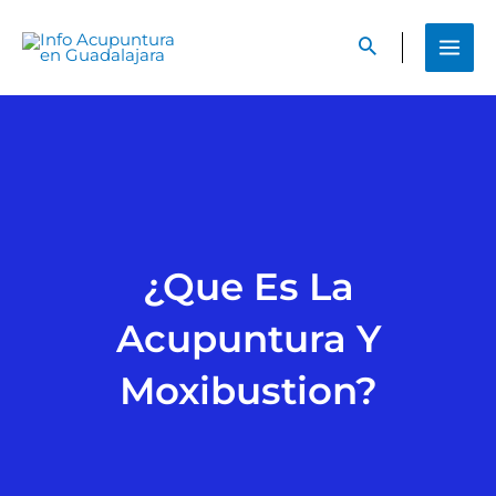
Ir
al
contenido
¿Que Es La
Acupuntura Y
Moxibustion?